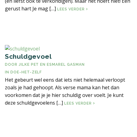
(en liefst ook te verkondigen). Maar het hoeft niet! Een
gerust hart Je mag […]
ZONDER OORDELEN
LEES VERDER
Schuldgevoel
DOOR
JILKE PET
EN
ESMAREL GASMAN
IN
DOE-HET-ZELF
Het gebeurt wel eens dat iets niet helemaal verloopt
zoals je had gehoopt. Als verse mama kan het dan
voorkomen dat je je hier schuldig over voelt. Je kunt
deze schuldgevoelens […]
SCHULDGEVOEL
LEES VERDER