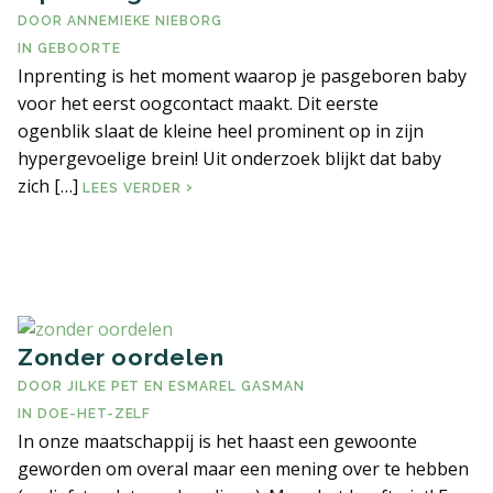
DOOR
ANNEMIEKE NIEBORG
ERVARINGSBLOG
IN
GEBOORTE
Inprenting is het moment waarop je pasgeboren baby
voor het eerst oogcontact maakt. Dit eerste
VEELGESTELDE VRAGEN
ogenblik slaat de kleine heel prominent op in zijn
hypergevoelige brein! Uit onderzoek blijkt dat baby
LITERATUUR EN LINKS
zich […]
INPRENTING
LEES VERDER
CONTACT PAGINA
ALGEMENE VOORWAARDEN
Zonder oordelen
DOOR
JILKE PET
EN
ESMAREL GASMAN
IN
DOE-HET-ZELF
In onze maatschappij is het haast een gewoonte
geworden om overal maar een mening over te hebben