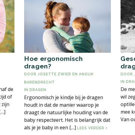
Hoe ergonomisch
Gesc
dragen?
dra
DOOR
JOSETTE ZWIER
EN
ANOUK
DOOR
IN
DRA
BARENDRECHT
anaf de
De men
IN
DRAGEN
ijd of
wil ze
Ergonomisch je kindje bij je dragen
 zijn
optill
houdt in dat de manier waarop je
[…]
mee k
draagt de natuurlijke houding van de
Van ou
baby respecteert. Het is belangrijk dat
OT PEUTER
als je je baby in een […]
HOE ERGONOM
LEES VERDER