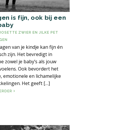
en is fijn, ook bij een
baby
JOSETTE ZWIER
EN
JILKE PET
GEN
agen van je kindje kan fijn én
sch zijn. Het bevredigt in
pe zowel je baby’s als jouw
voelens. Ook bevordert het
e, emotionele en lichamelijke
REN VAN DRAGEN
kelingen. Het geeft […]
DRAGEN IS FIJN, OOK BIJ EEN HUILBABY
VERDER