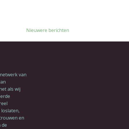
Nieuwere berichten
 netwerk van
van
et als wij
eerde
reel
loslaten,
rtrouwen en
 de