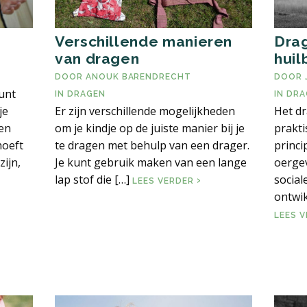
Verschillende manieren
Drag
van dragen
huil
DOOR
ANOUK BARENDRECHT
DOOR
unt
IN
DRAGEN
IN
DRA
je
Er zijn verschillende mogelijkheden
Het dr
een
om je kindje op de juiste manier bij je
prakti
hoeft
te dragen met behulp van een drager.
princi
zijn,
Je kunt gebruik maken van een lange
oerge
lap stof die […]
social
VERSCHILLENDE MANIE
LEES VERDER
ontwik
LEES 