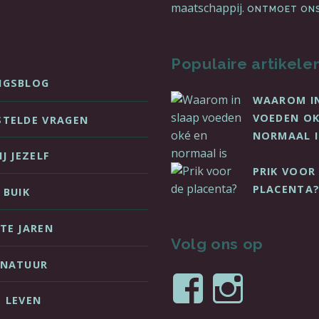
maatschappij.
ONTMOET ON
Populaire artikele
NGSBLOG
WAAROM I
VOEDEN OK
STELDE VRAGEN
NORMAAL I
IJ JEZELF
PRIK VOOR
PLACENTA
 BUIK
STE JAREN
Volg ons op
 NATUUR
Bekijk
Beki
E LEVEN