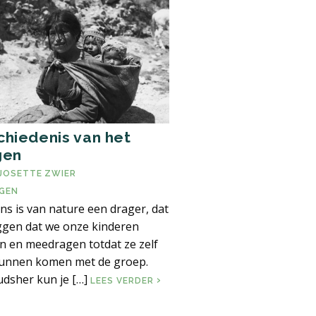
hiedenis van het
gen
JOSETTE ZWIER
GEN
s is van nature een drager, dat
ggen dat we onze kinderen
en en meedragen totdat ze zelf
unnen komen met de groep.
dsher kun je […]
GESCHIEDENIS VAN HET DRAGEN
LEES VERDER
ISCH DRAGEN?