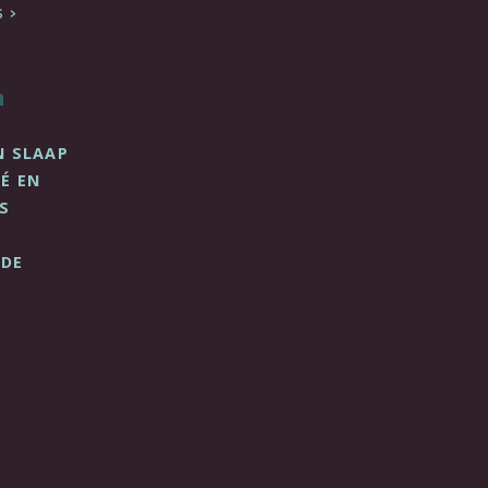
S
n
N SLAAP
É EN
S
 DE
?
jk