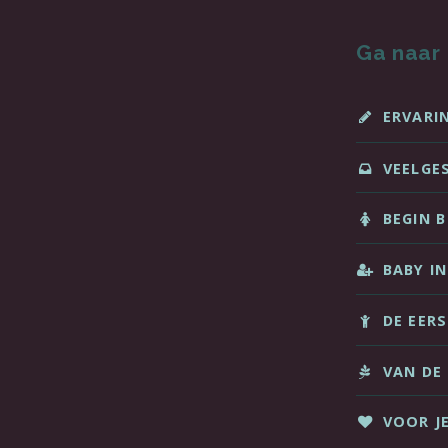
Ga naar
ERVARI
VEELGE
BEGIN B
BABY IN
DE EER
VAN DE
VOOR J