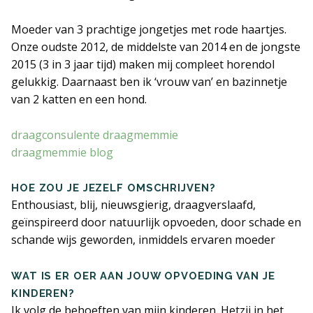
Moeder van 3 prachtige jongetjes met rode haartjes.
ERVARINGSBLOG
Onze oudste 2012, de middelste van 2014 en de jongste
2015 (3 in 3 jaar tijd) maken mij compleet horendol
VEELGESTELDE VRAGEN
gelukkig. Daarnaast ben ik ‘vrouw van’ en bazinnetje
van 2 katten en een hond.
LITERATUUR EN LINKS
draagconsulente draagmemmie
CONTACT PAGINA
draagmemmie blog
ALGEMENE VOORWAARDEN
HOE ZOU JE JEZELF OMSCHRIJVEN?
Enthousiast, blij, nieuwsgierig, draagverslaafd,
geïnspireerd door natuurlijk opvoeden, door schade en
schande wijs geworden, inmiddels ervaren moeder
WAT IS ER OER AAN JOUW OPVOEDING VAN JE
KINDEREN?
Ik volg de behoeften van mijn kinderen. Hetzij in het