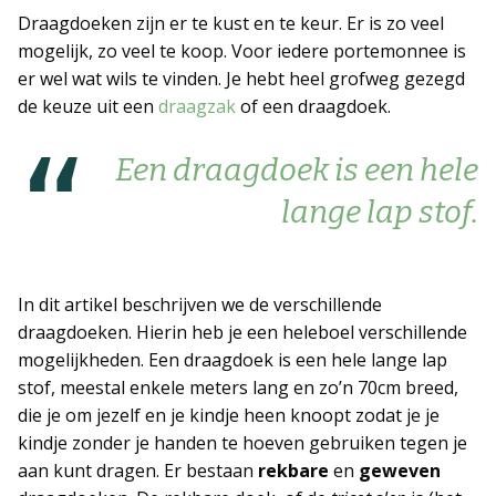
Draagdoeken zijn er te kust en te keur. Er is zo veel
ERVARINGSBLOG
mogelijk, zo veel te koop. Voor iedere portemonnee is
er wel wat wils te vinden. Je hebt heel grofweg gezegd
de keuze uit een
draagzak
of een draagdoek.
VEELGESTELDE VRAGEN
Een draagdoek is een hele
LITERATUUR EN LINKS
lange lap stof.
CONTACT PAGINA
ALGEMENE VOORWAARDEN
In dit artikel beschrijven we de verschillende
draagdoeken. Hierin heb je een heleboel verschillende
mogelijkheden. Een draagdoek is een hele lange lap
stof, meestal enkele meters lang en zo’n 70cm breed,
die je om jezelf en je kindje heen knoopt zodat je je
kindje zonder je handen te hoeven gebruiken tegen je
aan kunt dragen. Er bestaan
rekbare
en
geweven