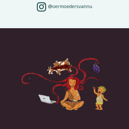
@oermoedersvannu