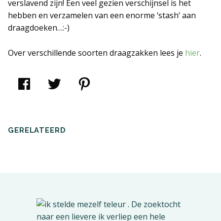
verslavend zijn! Een veel gezien verschijnsel is het
hebben en verzamelen van een enorme ‘stash’ aan
draagdoeken…:-)
Over verschillende soorten draagzakken lees je
hier
.
Klik
Klik
Klik
om
om
om
te
te
op
delen
delen
Pinterest
op
met
te
Facebook
Twitter
delen
(Wordt
(Wordt
(Wordt
in
in
in
een
een
een
GERELATEERD
nieuw
nieuw
nieuw
venster
venster
venster
geopend)
geopend)
geopend)