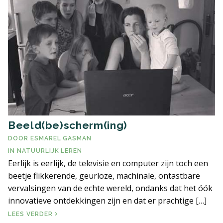
ERVARINGSBLOG
VEELGESTELDE VRAGEN
LITERATUUR EN LINKS
CONTACT PAGINA
Beeld(be)scherm(ing)
ALGEMENE VOORWAARDEN
DOOR
ESMAREL GASMAN
IN
NATUURLIJK LEREN
Eerlijk is eerlijk, de televisie en computer zijn toch een
beetje flikkerende, geurloze, machinale, ontastbare
vervalsingen van de echte wereld, ondanks dat het óók
innovatieve ontdekkingen zijn en dat er prachtige […]
BEELD(BE)SCHERM(ING)
LEES VERDER