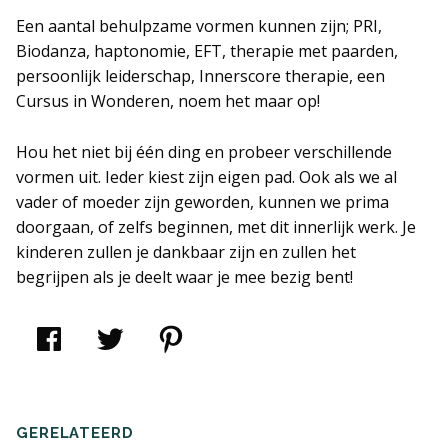
Een aantal behulpzame vormen kunnen zijn; PRI,
Biodanza, haptonomie, EFT, therapie met paarden,
persoonlijk leiderschap, Innerscore therapie, een
Cursus in Wonderen, noem het maar op!
Hou het niet bij één ding en probeer verschillende
vormen uit. Ieder kiest zijn eigen pad. Ook als we al
vader of moeder zijn geworden, kunnen we prima
doorgaan, of zelfs beginnen, met dit innerlijk werk. Je
kinderen zullen je dankbaar zijn en zullen het
begrijpen als je deelt waar je mee bezig bent!
Klik
Klik
Klik
om
om
om
te
te
op
delen
delen
Pinterest
op
met
te
Facebook
Twitter
delen
(Wordt
(Wordt
(Wordt
in
in
in
een
een
een
GERELATEERD
nieuw
nieuw
nieuw
venster
venster
venster