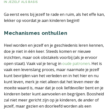
IN
JEZELF ALS BASIS
ERVARINGSBLOG
Ga eerst eens bij jezelf te rade en ruim, als het effe kan,
lekker op voordat je aan kinderen begint!
VEELGESTELDE VRAGEN
Mechanismes onthullen
LITERATUUR EN LINKS
Heel worden en jezelf en je geschiedenis leren kennen,
CONTACT PAGINA
doe je niet in één keer. Steeds komen er nieuwe
inzichten, maar ook obstakels voorbij (als je ervoor
ALGEMENE VOORWAARDEN
open staat). Vaak val je terug in
oude patronen
. Het is
vaak een levenslang proces, maar naarmate je jezelf
kunt bevrijden van het verleden en in het hier en nu
kunt leven, merk je niet alleen dat het leven meer de
moeite waard is, maar dat je ook liefdevoller bent en je
kinderen beter kunt aanvoelen en begrijpen. Boosheid
zal niet meer gericht zijn op je kinderen, de ander of
jezelf, maar gezien en doorleefd worden als een