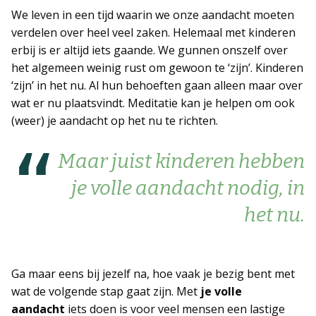
We leven in een tijd waarin we onze aandacht moeten
ERVARINGSBLOG
verdelen over heel veel zaken. Helemaal met kinderen
erbij is er altijd iets gaande. We gunnen onszelf over
het algemeen weinig rust om gewoon te ‘zijn’. Kinderen
VEELGESTELDE VRAGEN
‘zijn’ in het nu. Al hun behoeften gaan alleen maar over
wat er nu plaatsvindt. Meditatie kan je helpen om ook
LITERATUUR EN LINKS
(weer) je aandacht op het nu te richten.
CONTACT PAGINA
Maar juist kinderen hebben
ALGEMENE VOORWAARDEN
je volle aandacht nodig, in
het nu.
Ga maar eens bij jezelf na, hoe vaak je bezig bent met
wat de volgende stap gaat zijn. Met
je volle
aandacht
iets doen is voor veel mensen een lastige