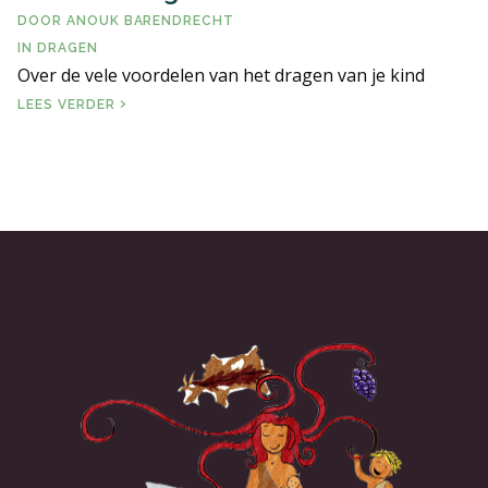
DOOR
ANOUK BARENDRECHT
ERVARINGSBLOG
IN
DRAGEN
Over de vele voordelen van het dragen van je kind
VEELGESTELDE VRAGEN
WAAROM DRAGEN?
LEES VERDER
LITERATUUR EN LINKS
CONTACT PAGINA
ALGEMENE VOORWAARDEN