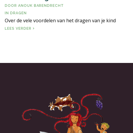
DOOR
ANOUK BARENDRECHT
ERVARINGSBLOG
IN
DRAGEN
Over de vele voordelen van het dragen van je kind
VEELGESTELDE VRAGEN
WAAROM DRAGEN?
LEES VERDER
LITERATUUR EN LINKS
CONTACT PAGINA
ALGEMENE VOORWAARDEN