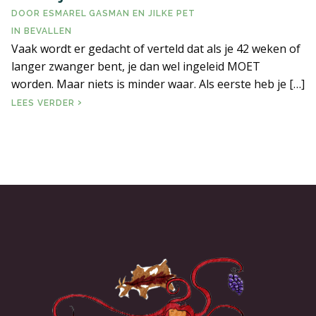
DOOR
ESMAREL GASMAN
EN
JILKE PET
ERVARINGSBLOG
IN
BEVALLEN
Vaak wordt er gedacht of verteld dat als je 42 weken of
langer zwanger bent, je dan wel ingeleid MOET
VEELGESTELDE VRAGEN
worden. Maar niets is minder waar. Als eerste heb je […]
OVERTIJD
LITERATUUR EN LINKS
LEES VERDER
CONTACT PAGINA
ALGEMENE VOORWAARDEN