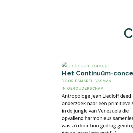
C
Het Continuüm-conc
DOOR
ESMAREL GASMAN
IN
OEROUDERSCHAP
Antropologe Jean Liedloff deed
onderzoek naar een primitieve 
in de jungle van Venezuela die
opvallend harmonieus samenlee
was zó door hun gedrag geïntr
dat ze jaren lang met […]