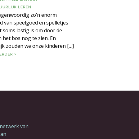
UURLIJK LEREN
tegenwoordig zo’n enorm
 van speelgoed en spelletjes
t soms lastig is om door de
het bos nog te zien. En
ijk zouden we onze kinderen […]
SPEELGOED EN SPELLETJES
VERDER
 netwerk van
van