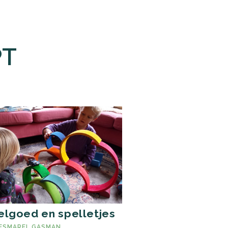
PT
lgoed en spelletjes
ESMAREL GASMAN