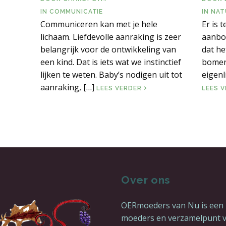
IN
COMMUNICATIE
IN
NAT
NCEPT
Communiceren kan met je hele
Er is 
lichaam. Liefdevolle aanraking is zeer
aanbod
belangrijk voor de ontwikkeling van
dat he
een kind. Dat is iets wat we instinctief
bomen 
lijken te weten. Baby’s nodigen uit tot
eigenl
aanraking, […]
LIEFDE & AANRAKING
LEES VERDER
LEES 
Over ons
OERmoeders van Nu is een
moeders en verzamelpunt 