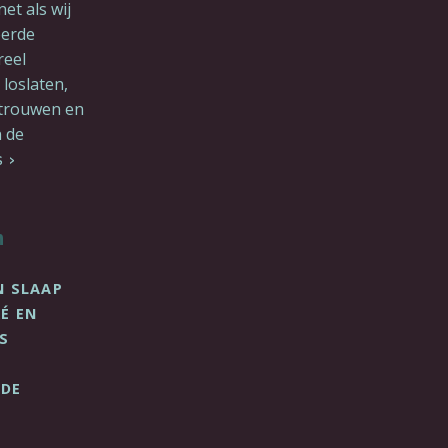
et als wij
eerde
reel
loslaten,
rtrouwen en
 de
S
n
N SLAAP
É EN
S
 DE
?