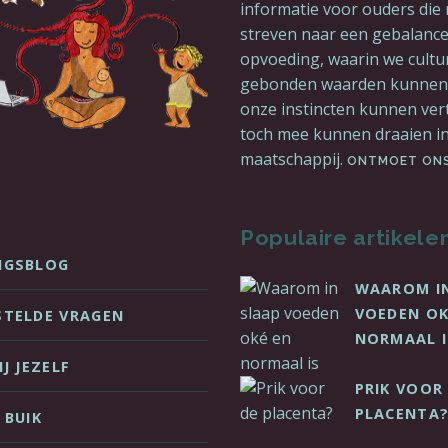
informatie voor ouders die n
streven naar een gebalanc
opvoeding, waarin we cultu
gebonden waarden kunnen 
onze instincten kunnen ve
toch mee kunnen draaien in
maatschappij.
ONTMOET ON
Populaire artikele
NGSBLOG
WAAROM I
VOEDEN OK
STELDE VRAGEN
NORMAAL I
IJ JEZELF
PRIK VOOR
PLACENTA
 BUIK