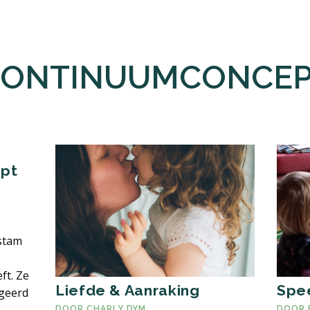
ONTINUUMCONCE
ept
stam
ft. Ze
Liefde & Aanraking
Spee
igeerd
DOOR
CHARLY DYM
DOOR