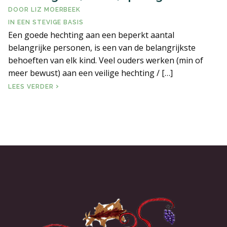
DOOR
LIZ MOERBEEK
ERVARINGSBLOG
IN
EEN STEVIGE BASIS
Een goede hechting aan een beperkt aantal
belangrijke personen, is een van de belangrijkste
VEELGESTELDE VRAGEN
behoeften van elk kind. Veel ouders werken (min of
meer bewust) aan een veilige hechting / […]
LITERATUUR EN LINKS
HECHTING EN (KINDER)OPVANG
LEES VERDER
CONTACT PAGINA
ALGEMENE VOORWAARDEN