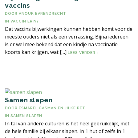
vaccins
ERVARINGSBLOG
DOOR
ANOUK BARENDRECHT
IN
VACCIN ERIN?
Dat vaccins bijwerkingen kunnen hebben komt voor de
VEELGESTELDE VRAGEN
meeste ouders niet als een verrassing. Bijna iedereen
is er wel mee bekend dat een kindje na vaccinatie
LITERATUUR EN LINKS
koorts kan krijgen, wat […]
BIJWERKINGEN EN V
LEES VERDER
CONTACT PAGINA
ALGEMENE VOORWAARDEN
Samen slapen
DOOR
ESMAREL GASMAN
EN
JILKE PET
IN
SAMEN SLAPEN
In tal van andere culturen is het heel gebruikelijk, met
de hele familie bij elkaar slapen. In 1 hut of zelfs in 1