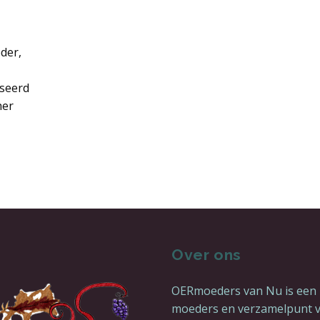
der,
aseerd
her
OTHER’S BLESSING
Over ons
OERmoeders van Nu is een
moeders en verzamelpunt 