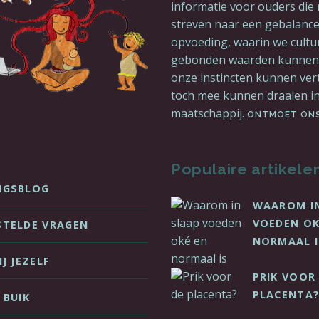
informatie voor ouders die n
streven naar een gebalanc
opvoeding, waarin we cultu
gebonden waarden kunnen 
onze instincten kunnen ve
toch mee kunnen draaien in
maatschappij.
ONTMOET ON
Populaire artikele
NGSBLOG
WAAROM I
VOEDEN OK
STELDE VRAGEN
NORMAAL I
IJ JEZELF
PRIK VOOR
PLACENTA
 BUIK