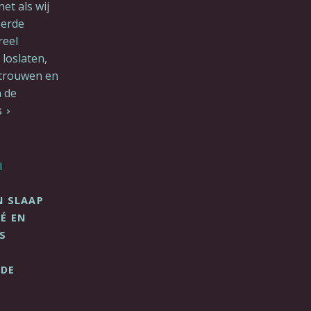
et als wij
eerde
reel
loslaten,
rtrouwen en
 de
S
n
N SLAAP
É EN
S
 DE
?