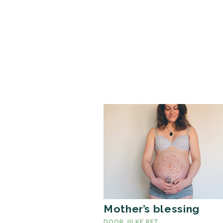
Mother’s blessing
DOOR
JILKE PET