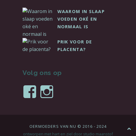
WAAROM IN SLAAP
VOEDEN OKÉ EN
NORMAAL IS
PRIK VOOR DE
PLACENTA?
Volg ons op
Bekijk
Bekijk
het
het
profiel
profiel
OERMOEDERS VAN NU © 2016 - 2024
naar
van
van
ontworpen met hart en ziel door
studio maanstof