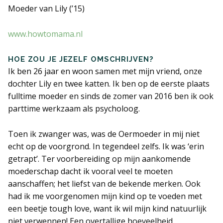
Moeder van Lily (’15)
ERVARINGSBLOG
www.howtomama.nl
VEELGESTELDE VRAGEN
HOE ZOU JE JEZELF OMSCHRIJVEN?
Ik ben 26 jaar en woon samen met mijn vriend, onze
LITERATUUR EN LINKS
dochter Lily en twee katten. Ik ben op de eerste plaats
fulltime moeder en sinds de zomer van 2016 ben ik ook
CONTACT PAGINA
parttime werkzaam als psycholoog.
ALGEMENE VOORWAARDEN
Toen ik zwanger was, was de Oermoeder in mij niet
echt op de voorgrond. In tegendeel zelfs. Ik was ‘erin
getrapt’. Ter voorbereiding op mijn aankomende
moederschap dacht ik vooral veel te moeten
aanschaffen; het liefst van de bekende merken. Ook
had ik me voorgenomen mijn kind op te voeden met
een beetje tough love, want ik wil mijn kind natuurlijk
niet verwennen! Een overtallige hoeveelheid