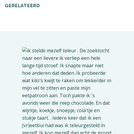
een
een
een
GERELATEERD
nieuw
nieuw
nieuw
venster
venster
venster
geopend)
geopend)
geopend)